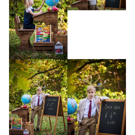
Галерия
Фотографски услуги
За мен
Блог
Въпроси и отговори
Контакти