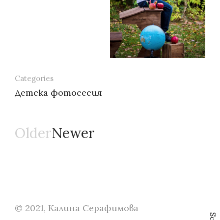
Categories
Детска фотосесия
Older
Newer
Навигация
© 2021, Калина Серафимова
S
c