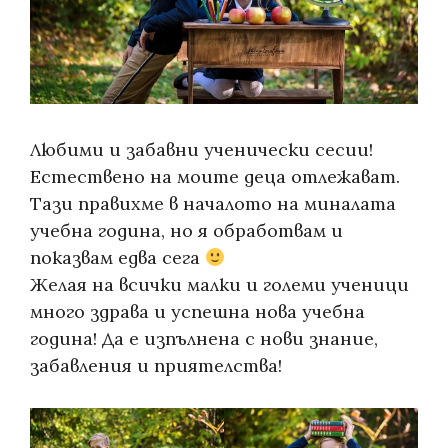
Любими и забавни ученически сесии!
Естествено на моите деца отлежават.
Тази правихме в началото на миналата
учебна година, но я обработвам и
показвам едва сега
Желая на всички малки и големи ученици
много здрава и успешна нова учебна
година! Да е изпълнена с нови знание,
забавления и приятелства!