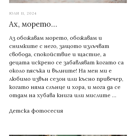
Въпроси и отговори
ЮЛИ 11, 2024
Контакти
Ах, морето…
Аз обожавам морето, обожавам и
снимките с него, защото излъчват
свобода, спокойствие и щастие, а
децата искрено се забавляват когато са
около пясъка и вълните! На мен ми е
любимо извън сезон или късно привечер,
когато няма слънце и хора, и мога да се
отдам на хубава книга или мислите …
Categories:
Детска фотосесия