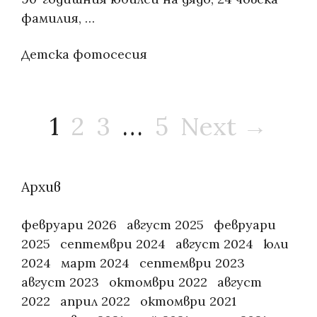
фамилия, …
Categories:
Детска фотосесия
Разделяне
1
2
3
…
5
Next →
на
публикациите
на
Архив
страници
февруари 2026
август 2025
февруари
2025
септември 2024
август 2024
юли
2024
март 2024
септември 2023
август 2023
октомври 2022
август
2022
април 2022
октомври 2021