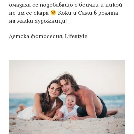
омазаха се подобаващо с боички и никой
не им се скара
Коки и Сами в ролята
на малки художници!
Categories:
Детска фотосесия
,
Lifestyle
Галерия
Фотографски услуги
За мен
Блог