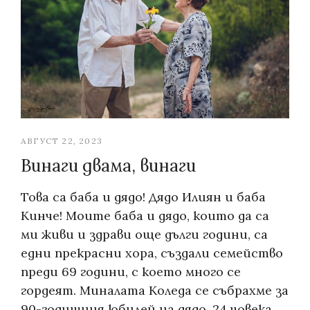
АВГУСТ 22, 2023
Винаги двама, винаги
Това са баба и дядо! Дядо Илиян и баба
Кинче! Моите баба и дядо, които да са
ми живи и здрави още дълги години, са
едни прекрасни хора, създали семейство
преди 69 години, с което много се
гордеят. Миналата Коледа се събрахме за
90-годишния юбилей на дядо, 24 човека