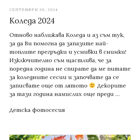
СЕПТЕМВРИ 30, 2024
Коледа 2024
Отново наближава Коледа и аз съм тук,
за да Ви помогна да запазите най-
топлите прегръдки и усмивки в снимки!
Изключително съм щастлива, че за
поредна година не спирате да ме питате
за коледните сесии и започвате да се
записвате още от лятото
Декорите
за тази година намислих още преди …
Categories:
Детска фотосесия