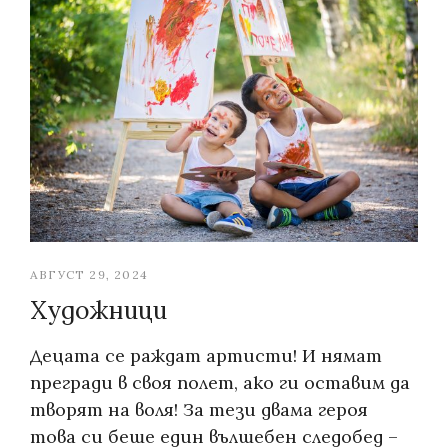
АВГУСТ 29, 2024
Художници
Децата се раждат артисти! И нямат
прегради в своя полет, ако ги оставим да
творят на воля! За тези двама героя
това си беше един вълшебен следобед –