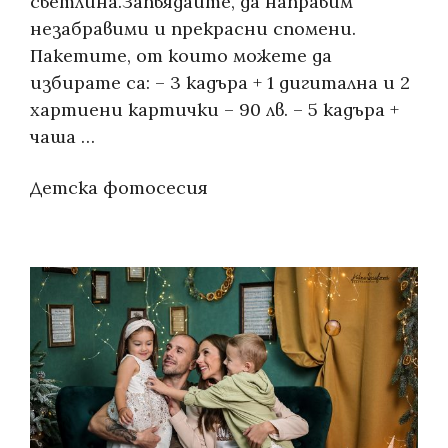
светлина.Запвядайте, да направим
незабравими и прекрасни спомени.
Пакетите, от които можете да
избирате са: – 3 кадъра + 1 дигитална и 2
хартиени картички – 90 лв. – 5 кадъра +
чаша …
Categories:
Детска фотосесия