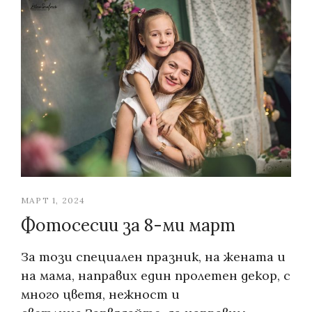
МАРТ 1, 2024
Фотосесии за 8-ми март
За този специален празник, на жената и
на мама, направих един пролетен декор, с
много цветя, нежност и