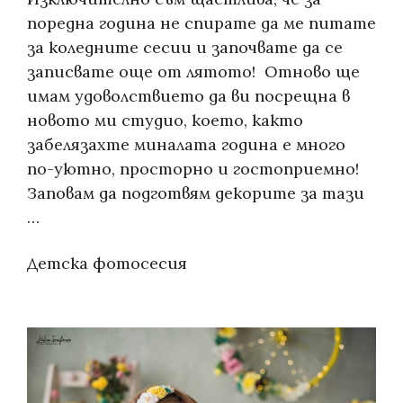
поредна година не спирате да ме питате
за коледните сесии и започвате да се
записвате още от лятото! Отново ще
имам удоволствието да ви посрещна в
новото ми студио, което, както
забелязахте миналата година е много
по-уютно, просторно и гостоприемно!
Заповам да подготвям декорите за тази
…
Categories:
Детска фотосесия