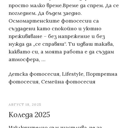
просто малко време.Време да спрем. Да се
погледнем. Да бъдем заедно.
Осмомартенските фотосесии са
създадени като спокойно и уютно
преживяване – без напрежение и без
нужда да „се справяш“. Ти идваш такава,
каквато си, а моята работа е да създам
атмосфера, …
Categories:
Детска фотосесия
,
Lifestyle
,
Портретна
фотосесия
,
Семейна фотосесия
АВГУСТ 18, 2025
Коледа 2025
Изключително съм щастлива, че за