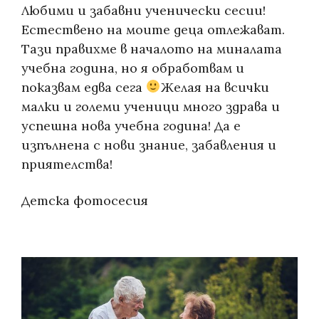
Любими и забавни ученически сесии!
Естествено на моите деца отлежават.
Тази правихме в началото на миналата
учебна година, но я обработвам и
показвам едва сега
Желая на всички
малки и големи ученици много здрава и
успешна нова учебна година! Да е
изпълнена с нови знание, забавления и
приятелства!
Categories:
Детска фотосесия