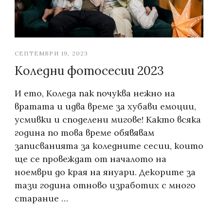
СЕПТЕМВРИ 19, 2023
Коледни фотосесии 2023
И ето, Коледа пак почуква нежно на
вратата и идва време за хубави емоции,
усмивки и споделени мигове! Както всяка
година по това време обявявам
записванията за коледните сесии, които
ще се провеждат от началото на
ноември до края на януари. Декорите за
тази година отново изработих с много
старание …