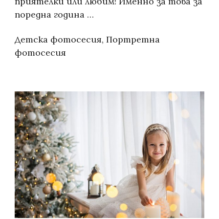
приятелки или любим! Именно за това за
поредна година …
Categories:
Детска фотосесия
,
Портретна
фотосесия