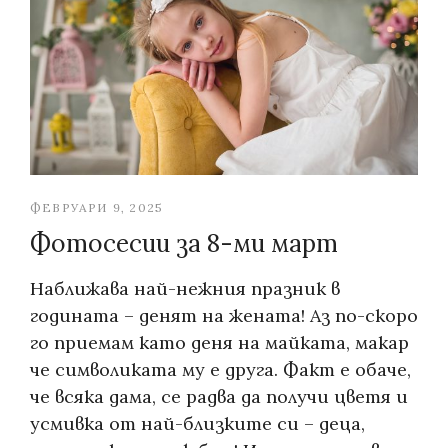
ФЕВРУАРИ 9, 2025
Фотосесии за 8-ми март
Наближава най-нежния празник в
годината – денят на жената! Аз по-скоро
го приемам като деня на майката, макар
че символиката му е друга. Факт е обаче,
че всяка дама, се радва да получи цветя и
усмивка от най-близките си – деца,