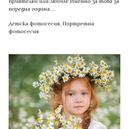
приятелки или любим! Именно за това за
поредна година …
Categories:
Детска фотосесия
,
Портретна
фотосесия