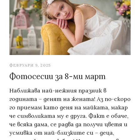
ФЕВРУАРИ 9, 2025
Фотосесии за 8-ми март
Наближава най-нежния празник в
годината – денят на жената! Аз по-скоро
го приемам като деня на майката, макар
че символиката му е друга. Факт е обаче,
че всяка дама, се радва да получи цветя и
усмивка от най-близките си – деца,