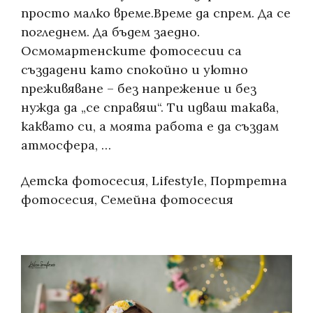
просто малко време.Време да спрем. Да се
погледнем. Да бъдем заедно.
Осмомартенските фотосесии са
създадени като спокойно и уютно
преживяване – без напрежение и без
нужда да „се справяш“. Ти идваш такава,
каквато си, а моята работа е да създам
атмосфера, …
Categories:
Детска фотосесия
,
Lifestyle
,
Портретна
фотосесия
,
Семейна фотосесия