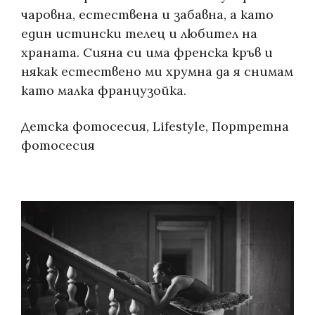
чаровна, естествена и забавна, а като
един истински телец и любител на
храната. Сияна си има френска кръв и
някак естествено ми хрумна да я снимам
като малка французойка.
Categories:
Детска фотосесия
,
Lifestyle
,
Портретна
фотосесия