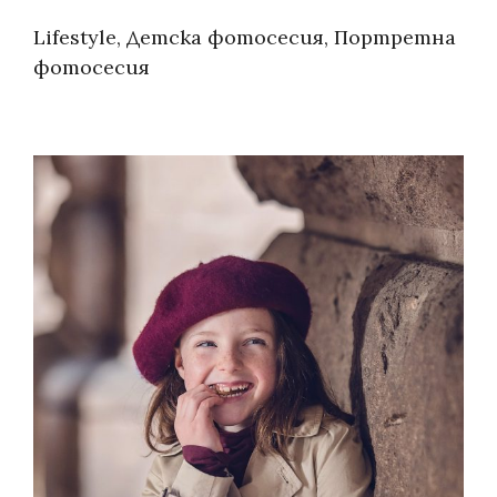
Контакти
Categories:
Lifestyle
,
Детска фотосесия
,
Портретна
фотосесия