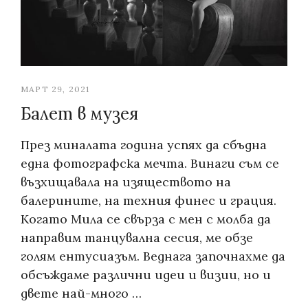
МАРТ 29, 2021
Балет в музея
През миналата година успях да сбъдна
една фотографска мечта. Винаги съм се
възхищавала на изяществото на
балерините, на техния финес и грация.
Когато Мила се свърза с мен с молба да
направим танцувална сесия, ме обзе
голям ентусиазъм. Веднага започнахме да
обсъждаме различни идеи и визии, но и
двете най-много …