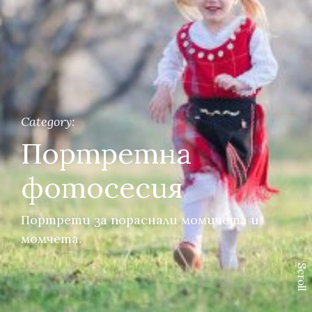
Category:
Портретна
фотосесия
Портрети за пораснали момичета и
момчета.
S
c
r
o
l
l