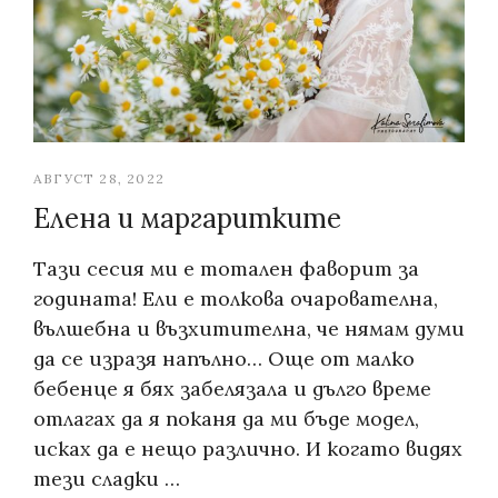
АВГУСТ 28, 2022
Елена и маргаритките
Тази сесия ми е тотален фаворит за
годината! Ели е толкова очарователна,
Галерия
вълшебна и възхитителна, че нямам думи
Фотографски услуги
да се изразя напълно… Още от малко
бебенце я бях забелязала и дълго време
За мен
отлагах да я поканя да ми бъде модел,
Блог
исках да е нещо различно. И когато видях
тези сладки …
Въпроси и отговори