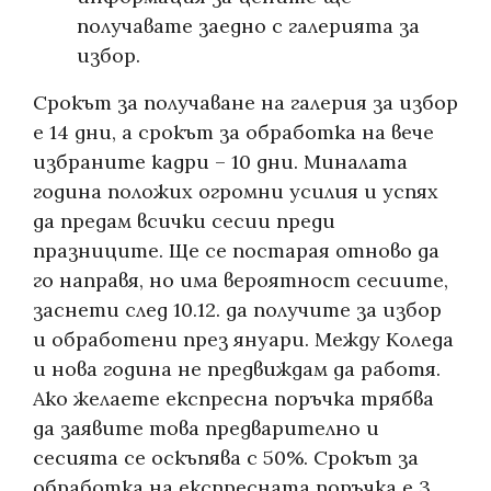
получавате заедно с галерията за
избор.
Срокът за получаване на галерия за избор
е 14 дни, а срокът за обработка на вече
избраните кадри – 10 дни. Миналата
година положих огромни усилия и успях
да предам всички сесии преди
празниците. Ще се постарая отново да
го направя, но има вероятност сесиите,
заснети след 10.12. да получите за избор
и обработени през януари. Между Коледа
и нова година не предвиждам да работя.
Ако желаете експресна поръчка трябва
да заявите това предварително и
сесията се оскъпява с 50%. Срокът за
обработка на експресната поръчка е 3