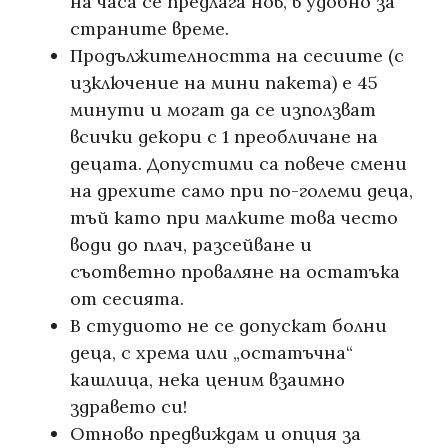
на часа се предлага нов, в удобно за
страните време.
Продължителността на сесиите (с
изключение на мини пакета) е 45
минути и могат да се използват
всички декори с 1 преобличане на
децата. Допустими са повече смени
на дрехите само при по-големи деца,
тъй като при малките това често
води до плач, разсейване и
съответно проваляне на остатъка
от сесията.
В студиото не се допускат болни
деца, с хрема или „остатъчна“
кашлица, нека ценим взаимно
здравето си!
Отново предвиждам и опция за