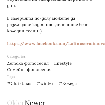
дни.
В галерията по-долу можете да
разгледате кадри от заснетите вече
коледни сесии :).
https://www.facebook.com/kalinaserafimov
Categories
Детска фотосесия
Lifestyle
Семейна фотосесия
Tags
Christmas
winter
Коледа
Older
Newer
Навигация