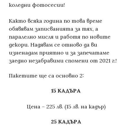
коледни фотосесии!
Както всяка година по това време
обявявам записванията за тях, а
паралелно мисля и работя по новите
декори. Надявам се отново да ви
изненадам приятно и за запечатаме
заедно незабравими спомени от 2021 г.!
Пакетите ще са основно 2:
15 КАДЪРА
Цена – 225 лв. (15 лв. на кадър)
25 КАДЪРА