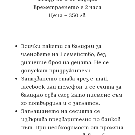
Времетраенето е 2 часа
Цена – 350 лв.
Всички пакети са валидни за
членовете на 1 семейство, без
Галерия
значение броя на децата. Не се
Фотографски услуги
допускат придружители
Запазването става чрез e-mail,
За мен
facebook или телефон и се счита за
Блог
валидно едва след като писмено съм
го потвърдила и е заплатен.
Въпроси и отговори
Заплащането на сесията се
Контакти
извършва предварително по банков
път. При необходимост от промяна