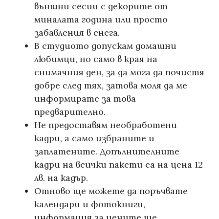
външни сесии с декорите от
миналата година или просто
забавления в снега.
В студиото допускам домашни
любимци, но само в края на
снимачния ден, за да мога да почистя
добре след тях, затова моля да ме
информирате за това
предварително.
Не предоставям необработени
кадри, а само избраните и
заплатените. Допълнителните
кадри на всички пакети са на цена 12
лв. на кадър.
Отново ще можете да поръчвате
календари и фотокниги,
информация за цените ще