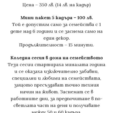
Цена – 350 лв. (14 лв. на кадър)
Мини пакет 5 кадъра – 100 лв.
Той е допустим само за семейства с 1
дете над 6 години и се заснема само на
един декор.
Продължителност – 15 минути.
Коледна сесия в дома на семейството
Тези сесии стартираха миналата година
и се оказаха изключително забавни,
специални и любими на семействата,
защото пресъздават точно техния
начин на живот. Заснемат се в
работните дни, за предпочитане в по-
светлата част на деня и получавате
между 50 и 60 кадъра.