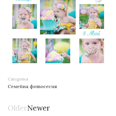
Categories
Семейна фотосесия
Older
Newer
Навигация