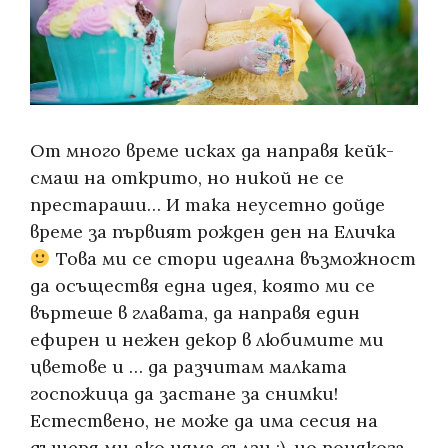
От много време исках да направя кейк-
смаш на открито, но никой не се
престараши… И така неусетно дойде
време за първият рожден ден на Еличка
Това ми се стори идеална възможност
да осъществя една идея, която ми се
въртеше в главата, да направя един
ефирен и нежен декор в любимите ми
цветове и … да разчитам малката
госпожица да застане за снимки!
Естествено, не може да има сесия на
дъщеря ми ако няма сълзи :), но понякога