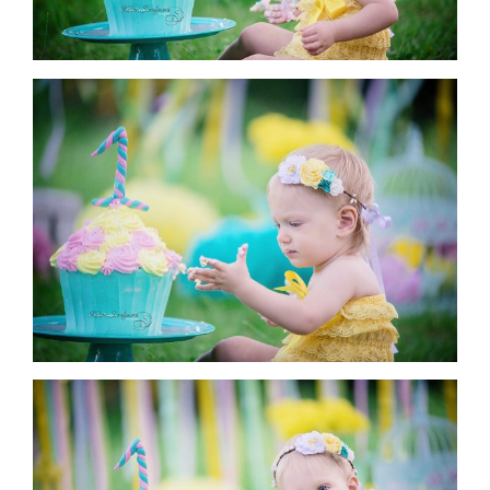
Фотографски услуги
За мен
Блог
Въпроси и отговори
Контакти