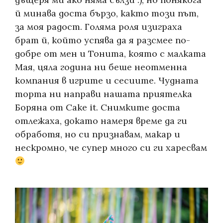
й минава доста бързо, както този път,
за моя радост. Голяма роля изиграха
брат й, който успява да я разсмее по-
добре от мен и Тонита, която с малката
Мая, цяла година ни беше неотменна
компания в игрите и сесиите. Чудната
торта ни направи нашата приятелка
Боряна от Cake it. Снимките доста
отлежаха, докато намеря време да ги
обработя, но си признавам, макар и
нескромно, че супер много си ги харесвам