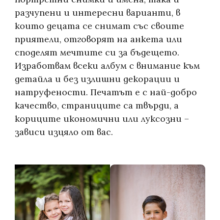
разчупени и интересни варианти, в
които децата се снимат със своите
приятели, отговорят на анкета или
споделят мечтите си за бъдещето.
Изработвам всеки албум с внимание към
детайла и без излишни декорации и
натруфености. Печатът е с най-добро
качество, страниците са твърди, а
кориците икономични или луксозни –
зависи изцяло от вас.