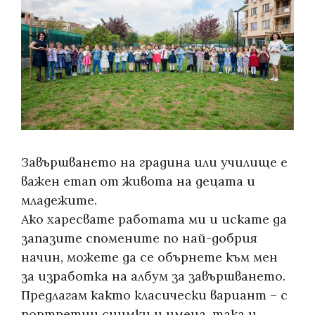
Завършването на градина или училище е
важен етап от живота на децата и
младежите.
Ако харесвате работата ми и искате да
запазите спомените по най-добрия
начин, можете да се обърнете към мен
за изработка на албум за завършването.
Предлагам както класически вариант – с
портретни снимки и имена, така и