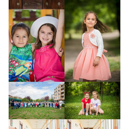
Галерия
Фотографски услуги
За мен
Блог
Въпроси и отговори