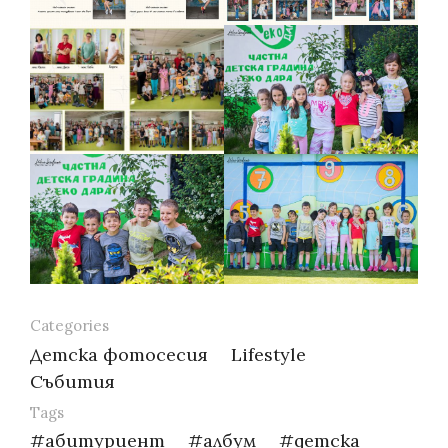
Categories
Детска фотосесия
Lifestyle
Събития
Tags
абитуриент
албум
детска